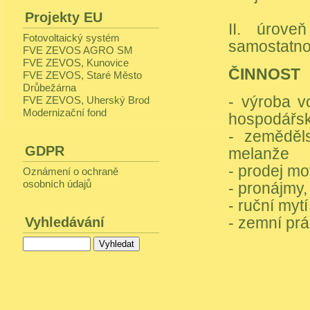
Projekty EU
II. úrove
Fotovoltaický systém
samostatno
FVE ZEVOS AGRO SM
FVE ZEVOS, Kunovice
ČINNOST
FVE ZEVOS, Staré Město
Drůbežárna
- výroba v
FVE ZEVOS, Uherský Brod
Modernizační fond
hospodářsk
- zeměděls
GDPR
melanže
- prodej mo
Oznámení o ochraně
osobních údajů
- pronájmy,
- ruční myt
- zemní pr
Vyhledávání