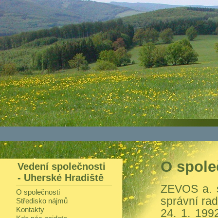
O spole
Vedení společnosti
- Uherské Hradiště
ZEVOS a. s
O společnosti
správní ra
Středisko nájmů
Kontakty
24. 1. 199