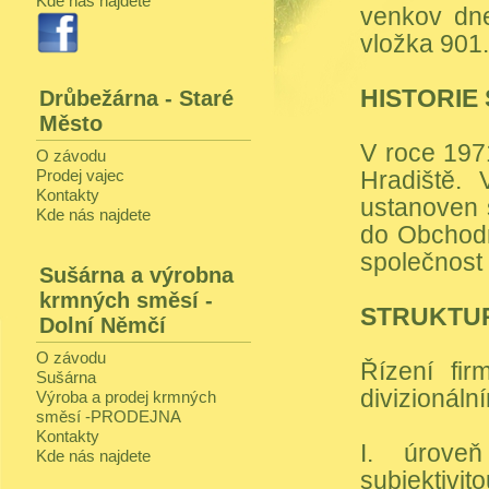
Kde nás najdete
venkov dne
vložka 901.
HISTORIE
Drůbežárna - Staré
Město
V roce 197
O závodu
Prodej vajec
Hradiště.
Kontakty
ustanoven
Kde nás najdete
do Obchodní
společnos
Sušárna a výrobna
krmných směsí -
STRUKTU
Dolní Němčí
O závodu
Řízení fi
Sušárna
divizionáln
Výroba a prodej krmných
směsí -PRODEJNA
Kontakty
I. úrove
Kde nás najdete
subjektivit