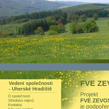
FVE ZE
Vedení společnosti
- Uherské Hradiště
Projekt
O společnosti
FVE ZEVO
Středisko nájmů
Kontakty
je podpořen