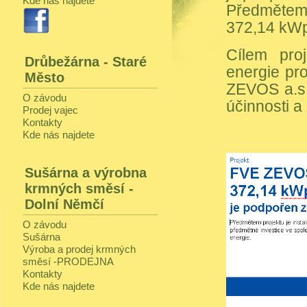
Kde nás najdete
Předmětem 
372,14 kW
Cílem proj
Drůbežárna - Staré
energie pro
Město
ZEVOS a.s.
O závodu
účinnosti a
Prodej vajec
Kontakty
Kde nás najdete
Sušárna a výrobna
krmných směsí -
Dolní Němčí
O závodu
Sušárna
Výroba a prodej krmných
směsí -PRODEJNA
Kontakty
Kde nás najdete